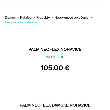
Domov
>
Katalóg
>
Produkty
>
Neoprénové oblečenie
>
NACHÁDZATE
Neoprénové nohavice
SA
Back
TU
to
top
PALM NEOFLEX NOHAVICE
NA SKLADE
105.00 €
PALM NEOFLEX DÁMSKE NOHAVICE