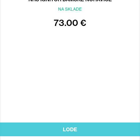
NOHAVICE
NA SKLADE
73.00 €
Back
to
top
LODE