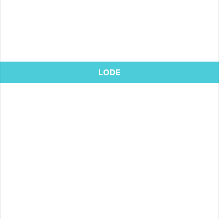
to
top
LODE