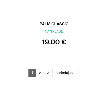
PALM CLASSIC
NA SKLADE
19.00 €
STRÁNKY
1
nasledujúca ›
2
3
Back