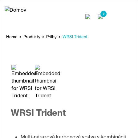
Jump
to
0
navigation
Home
>
Produkty
>
Prilby
>
WRSI Trident
Nachádzate
sa
Back
to
tu
top
WRSI Trident
Multi-nárazová karbonová vrstva v kombinácii