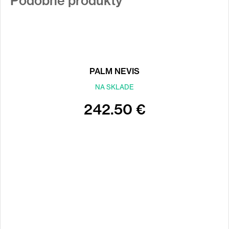
Podobné produkty
PALM NEVIS
NA SKLADE
242.50 €
Back
to
top