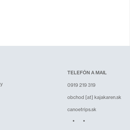
TELEFÓN A MAIL
y
0919 219 319
obchod
[at]
kajakaren.sk
canoetrips.sk