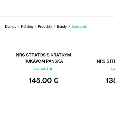
Domov
>
Katalóg
>
Produkty
>
Bundy
>
Seakayak
NACHÁDZATE
SA
Back
to
TU
top
NRS STRATOS S KRÁTKYM
RUKÁVOM PÁNSKA
NRS ST
NA SKLADE
N
145.00 €
13