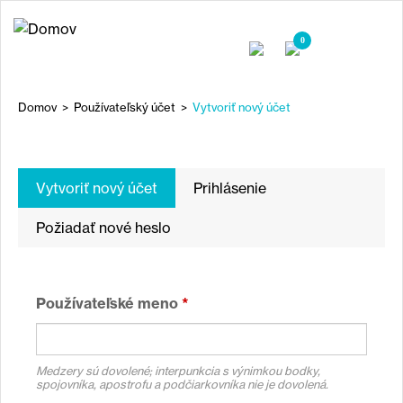
Jump
to
0
navigation
Domov
>
Používateľský účet
>
Vytvoriť nový účet
NACHÁDZATE
SA
Back
to
Vytvoriť nový účet
(aktívna
Prihlásenie
TU
top
karta)
Požiadať nové heslo
Používateľské meno
*
Medzery sú dovolené; interpunkcia s výnimkou bodky,
spojovníka, apostrofu a podčiarkovníka nie je dovolená.