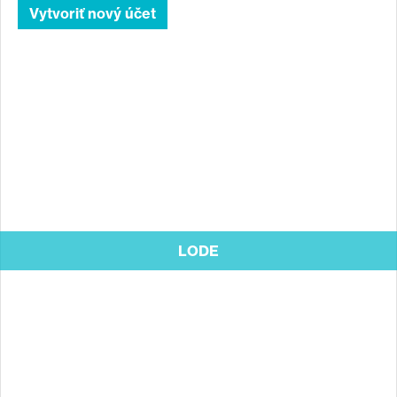
2*2=?
Back
to
top
LODE