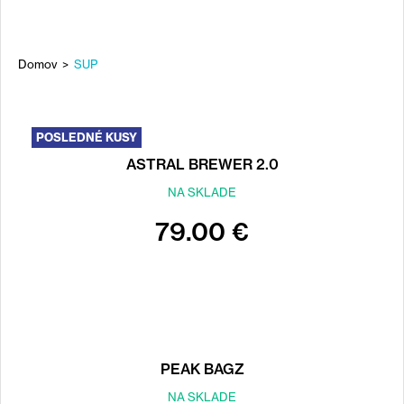
Domov
>
SUP
NACHÁDZATE
SA
Back
POSLEDNÉ KUSY
to
TU
top
ASTRAL BREWER 2.0
NA SKLADE
79.00 €
PEAK BAGZ
NA SKLADE