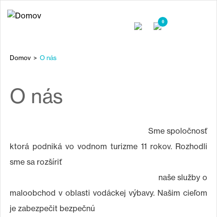
Jump
to
0
navigation
Domov
>
O nás
NACHÁDZATE
SA
Back
O nás
to
TU
top
Sme spoločnosť
ktorá podniká vo vodnom turizme 11 rokov. Rozhodli
sme sa rozšíriť
naše služby o
maloobchod v oblasti vodáckej výbavy. Našim cieľom
je zabezpečit bezpečnú