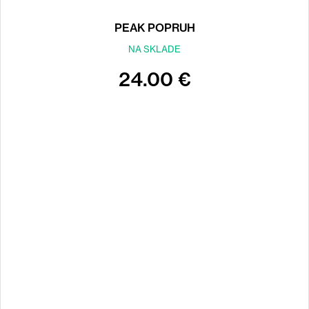
PEAK POPRUH
NA SKLADE
24.00 €
Back
to
top