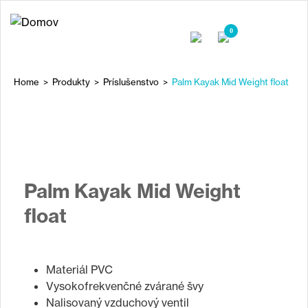
Jump
to
0
navigation
Home
>
Produkty
>
Príslušenstvo
>
Palm Kayak Mid Weight float
Nachádzate
sa
Back
to
tu
top
Palm Kayak Mid Weight
float
Materiál PVC
Vysokofrekvenčné zvárané švy
Nalisovaný vzduchový ventil