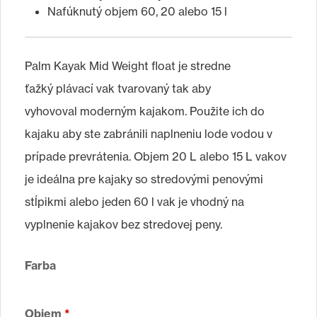
Nafúknutý objem 60, 20 alebo 15 l
Palm Kayak Mid Weight float je stredne
ťažký plávací vak tvarovaný tak aby
vyhovoval moderným kajakom. Použite ich do
kajaku aby ste zabránili naplneniu lode vodou v
prípade prevrátenia. Objem 20 L alebo 15 L vakov
je ideálna pre kajaky so stredovými penovými
stĺpikmi alebo jeden 60 l vak je vhodný na
vyplnenie kajakov bez stredovej peny.
Farba
Objem
*