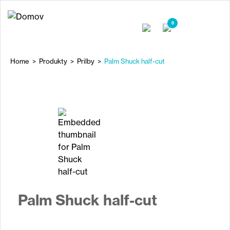
Jump
to
0
navigation
Home
>
Produkty
>
Prilby
>
Palm Shuck half-cut
Nachádzate
sa
Back
to
tu
top
Palm Shuck half-cut