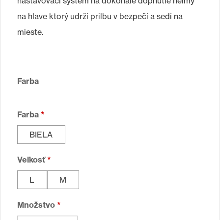
nastavovací systém na dokonalé dopnutie helmy
na hlave ktorý udrží prilbu v bezpečí a sedí na
mieste.
Farba
Farba
*
BIELA
Veľkosť
*
L
M
Množstvo
*